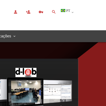
PT
cações