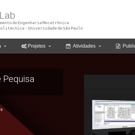
Lab
mento de Engenharia Mecatrônica
Politécnica - Universidade de São Paulo
a
Projetos
Atividades
Publi
e Pequisa
os