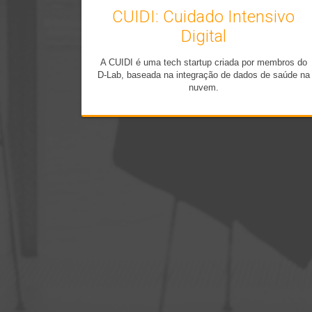
CUIDI: Cuidado Intensivo
Digital
A CUIDI é uma tech startup criada por membros do
D-Lab, baseada na integração de dados de saúde na
nuvem.