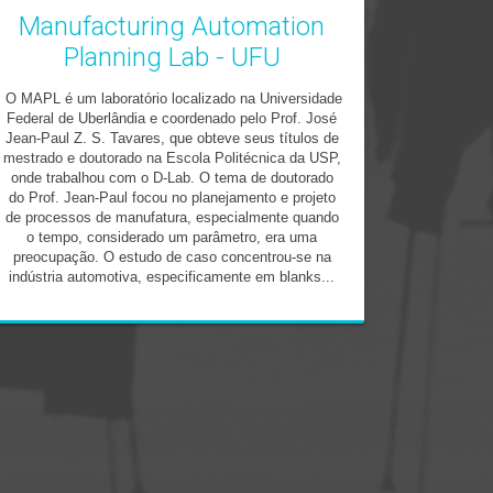
Manufacturing Automation
Planning Lab - UFU
O MAPL é um laboratório localizado na Universidade
Federal de Uberlândia e coordenado pelo Prof. José
Jean-Paul Z. S. Tavares, que obteve seus títulos de
mestrado e doutorado na Escola Politécnica da USP,
onde trabalhou com o D-Lab. O tema de doutorado
do Prof. Jean-Paul focou no planejamento e projeto
de processos de manufatura, especialmente quando
o tempo, considerado um parâmetro, era uma
preocupação. O estudo de caso concentrou-se na
indústria automotiva, especificamente em blanks...