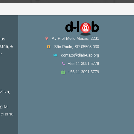
aus
Av Prof Mello Morais, 2231
tria, e
São Paulo, SP 05508-030
de
contato@dlab-usp.org
+55 11 3091 5779
+55 11 3091 5779
ilva,
ital
ograma